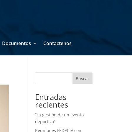
Documentos
Contactenos
Buscar
Entradas
recientes
“La gestión de un evento
deportivo“
Reuniones FEDECIV con