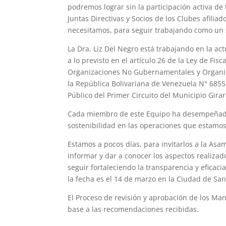
podremos lograr sin la participación activa de
Juntas
Directivas y Socios de los Clubes afiliad
necesitamos, para
seguir trabajando como un 
La Dra. Liz Del Negro
está trabajando en la act
a lo previsto en el
artículo 26 de la Ley de Fisc
Organizaciones No Gubernamentales y
Organi
la
República Bolivariana de Venezuela N° 6855
Público del Primer
Circuito del Municipio Gira
Cada miembro de este Equipo ha desempeña
sostenibilidad en las
operaciones que estamos
Estamos a pocos días, para invitarlos a la
Asam
informar y dar a
conocer los aspectos realiza
seguir fortaleciendo la
transparencia y eficaci
la fecha es el
14 de marzo
en la Ciudad de San
El Proceso de revisión y aprobación de los
Man
base a las
recomendaciones recibidas.