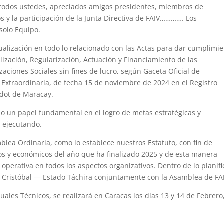
 todos
ustedes, apreciados amigos presidentes, miembros de
os y la participación de
la Junta Directiva de FAIV…………. Los
solo Equipo.
ualización en todo lo
relacionado con las Actas para dar cumplimi
alización, Regularización, Actuación y
Financiamiento de las
zaciones Sociales sin fines de lucro, según Gaceta Oficial de
 Extraordinaria, de fecha
15 de noviembre de 2024 en el Registro
rdot de Maracay.
do un papel
fundamental en el logro de metas estratégicas y
 ejecutando.
blea Ordinaria
,
como lo establece nuestros Estatuto, con fin de
dos y económicos del año que ha
finalizado 2025 y de esta manera
a operativa en todos los aspectos
organizativos. Dentro de lo planif
 Cristóbal — Estado Táchira
conjuntamente
con la Asamblea de
FA
uales Técnicos
, se
realizará en Caracas los
días 13 y 14 de Febrero