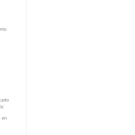
ento
icado
IV.
, en