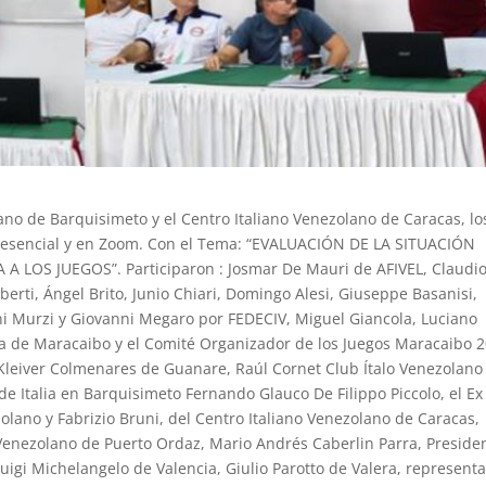
ano de Barquisimeto y el Centro Italiano Venezolano de Caracas, lo
 presencial y en Zoom. Con el Tema: “EVALUACIÓN DE LA SITUACIÓN
 A LOS JUEGOS”.
Participaron :
Josmar De Mauri de AFIVEL, Claudio
lberti, Ángel Brito, Junio Chiari, Domingo Alesi, Giuseppe Basanisi,
ni Murzi y Giovanni Megaro por FEDECIV, Miguel Giancola, Luciano
ia de Maracaibo y el Comité Organizador de los Juegos Maracaibo 2
, Kleiver Colmenares de Guanare, Raúl Cornet Club Ítalo Venezolano
 de Italia en Barquisimeto Fernando Glauco De Filippo Piccolo
, el
Ex
lano y Fabrizio Bruni, del Centro Italiano Venezolano de Caracas,
Venezolano de Puerto Ordaz, Mario Andrés Caberlin Parra, Preside
Luigi Michelangelo de Valencia, Giulio Parotto de Valera, represent