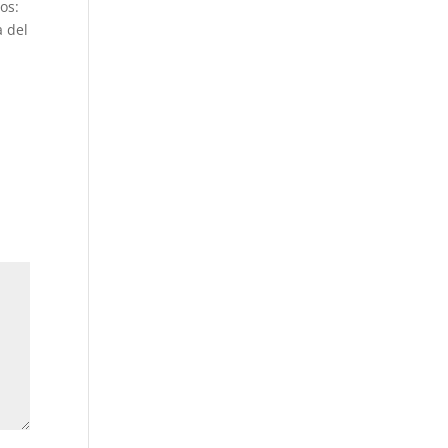
los
:
a del