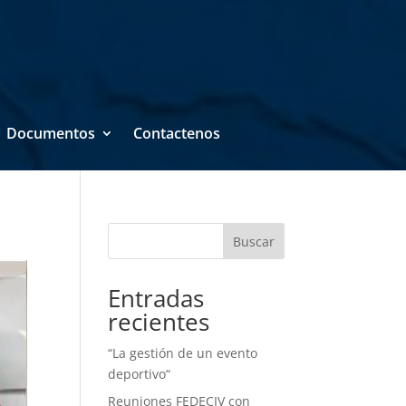
Documentos
Contactenos
Buscar
Entradas
recientes
“La gestión de un evento
deportivo“
Reuniones FEDECIV con